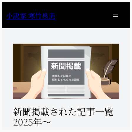
内
容
小説家 寒竹泉美
を
ス
キ
ッ
プ
新聞掲載された記事一覧
2025年～