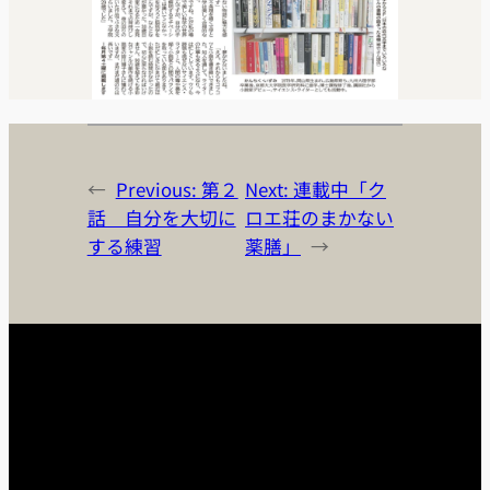
←
Previous:
第２
Next:
連載中「ク
話 自分を大切に
ロエ荘のまかない
する練習
薬膳」
→