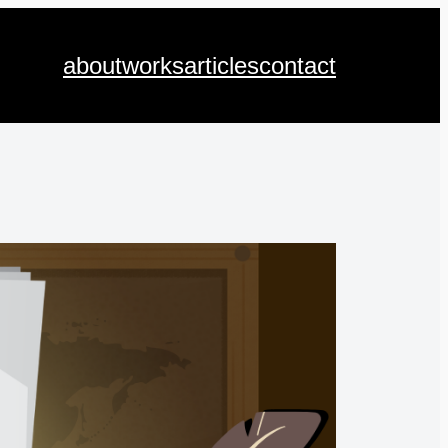
about
works
articles
contact