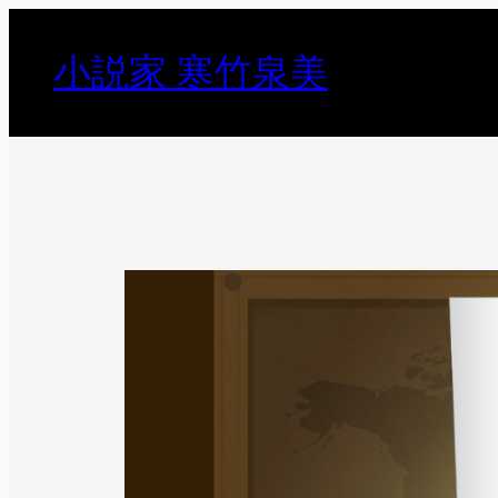
内
容
小説家 寒竹泉美
を
ス
キ
ッ
プ