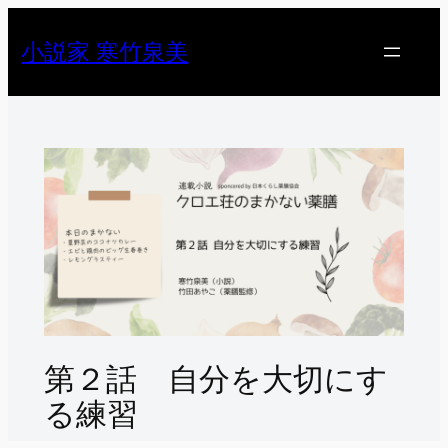
内
容
小説家 寒竹泉美
を
ス
キ
ッ
プ
第２話 自分を大切にす
る練習